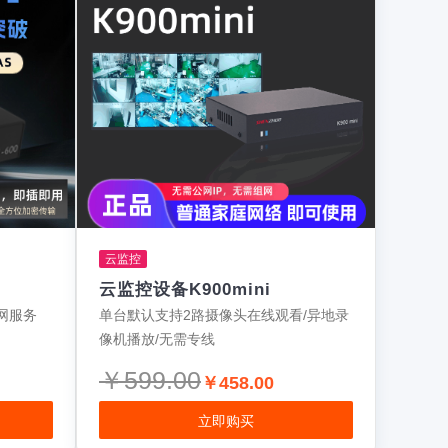
云监控
云监控设备K900mini
网服务
单台默认支持2路摄像头在线观看/异地录
像机播放/无需专线
￥599.00
￥458.00
立即购买