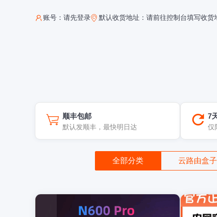
账号：
请先登录
默认收货地址：
请前往控制台填写收货
顺丰包邮
7
默认发顺丰，最快明日达
仅
全部分类
云路由盒子