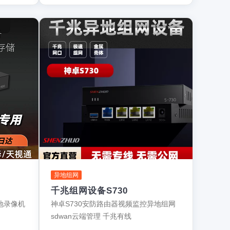
异地组网
千兆组网设备S730
地录像机
神卓S730安防路由器视频监控异地组网
sdwan云端管理 千兆有线