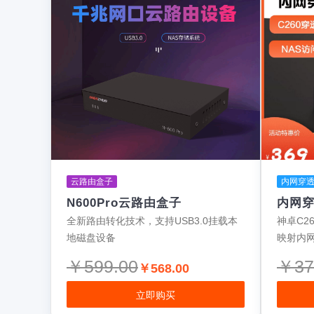
云路由盒子
内网穿
N600Pro云路由盒子
内网穿
全新路由转化技术，支持USB3.0挂载本
神卓C26
地磁盘设备
映射内网
￥599.00
￥37
￥568.00
立即购买