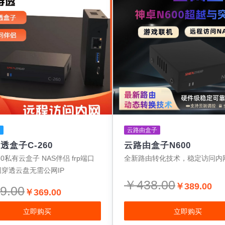
透
云路由盒子
透盒子C-260
云路由盒子N600
0私有云盒子 NAS伴侣 frp端口
全新路由转化技术，稳定访问内
穿透云盘无需公网IP
￥438.00
￥389.00
9.00
￥369.00
立即购买
立即购买